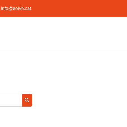
:
info@eoivh.cat
Buscar cursos
Buscar cursos