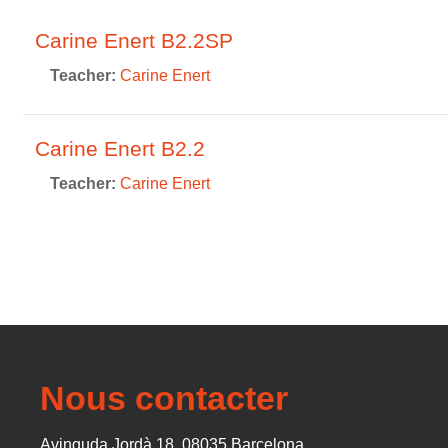
Carine Enert B2.2SP
Teacher:
Carine Enert
Carine Enert B2.2
Teacher:
Carine Enert
Nous contacter
Avinguda Jordà 18, 08035 Barcelona