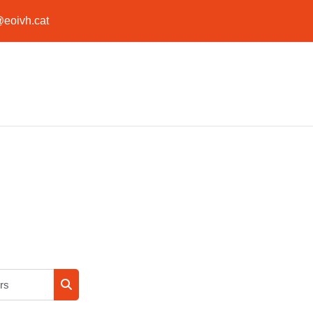
@eoivh.cat
Rechercher des cours
Rechercher des cours