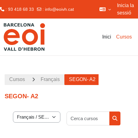
Inicia la
: 93 418 68 33
:
info@eoivh.cat
sessió
Ves al contingut principal
Inici
Cursos
Cursos
Français
SEGON- A2
SEGON- A2
Cerca curso
Categories de cursos
Cerca curs