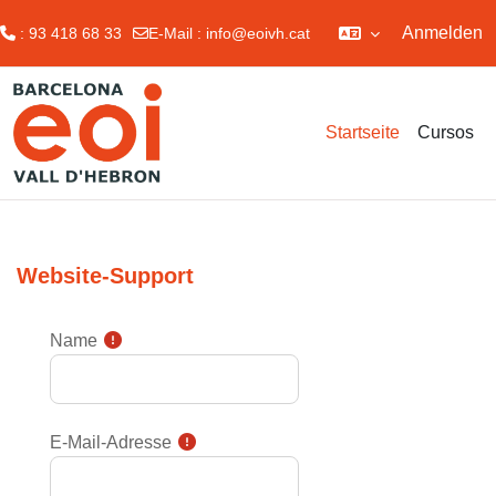
Anmelden
: 93 418 68 33
E-Mail :
info@eoivh.cat
Zum Hauptinhalt
Startseite
Cursos
Website-Support
Name
E-Mail-Adresse