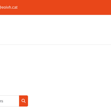
@eoivh.cat
Rechercher des cours
Rechercher des cours