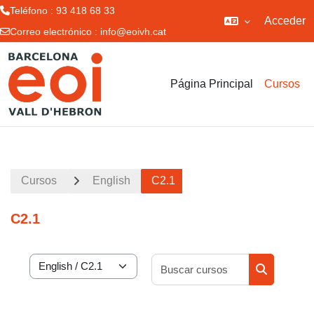
Teléfono : 93 418 68 33
Acceder
Correo electrónico :
info@eoivh.cat
Salta al contenido principal
Página Principal
Cursos
Cursos
English
C2.1
C2.1
Buscar curs
Categorías
Buscar cur